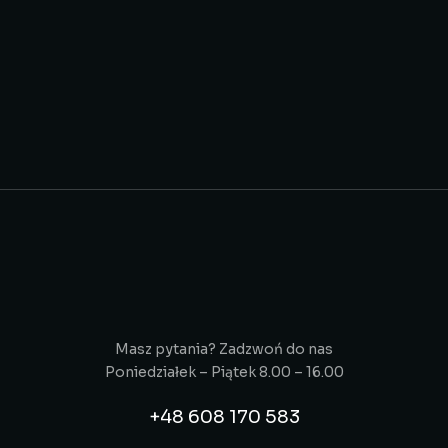
$
250.00
$
199.00
Product with two global attributes
Select options
Masz pytania? Zadzwoń do nas
Poniedziałek – Piątek 8.00 – 16.00
+48 608 170 583